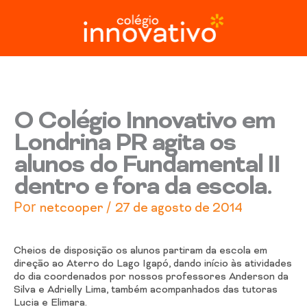
Ir
para
o
conteúdo
O Colégio Innovativo em
Londrina PR agita os
alunos do Fundamental II
dentro e fora da escola.
Por
/
netcooper
27 de agosto de 2014
Cheios de disposição os alunos partiram da escola em
direção ao Aterro do Lago Igapó, dando início às atividades
do dia co
ordenados por nossos professores Anderson da
Silva e Adrielly Lima, também acompanhados das tutoras
Lucia e Elimara.