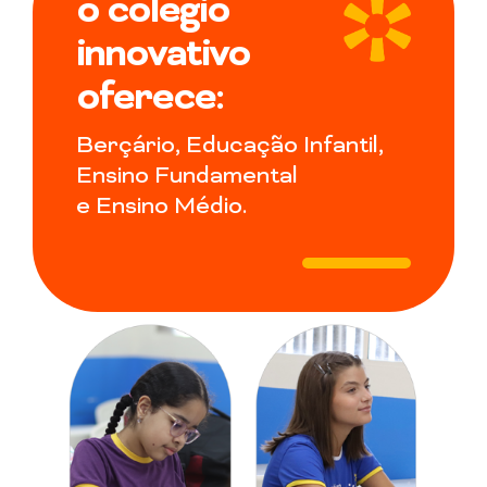
o colégio
innovativo
oferece:
Berçário, Educação Infantil,
Ensino Fundamental
e Ensino Médio.