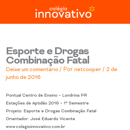
Ir
para
o
conteúdo
Esporte e Drogas
Combinação Fatal
/ Por
/
Deixe um comentário
netcooper
2 de
junho de 2016
Pontual Centro de Ensino – Londrina PR
Estações de Aptidão 2016 – 1º Semestre
Projeto: Esporte e Drogas Combinação Fatal
Orientador: José Eduardo Vicente
www.colegioinnovativo.com.br