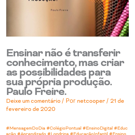
Ensinar não é transferir
conhecimento, mas criar
as possibilidades para
sua própria produção.
Paulo Freire.
/ Por
/
Deixe um comentário
netcooper
21 de
fevereiro de 2020
#MensagemDoDia
#ColégioPontual
#EnsinoDigital
#Educ
ação
#Aprendizado
#Londrina
#EducaçãoInfantil
#Ensino