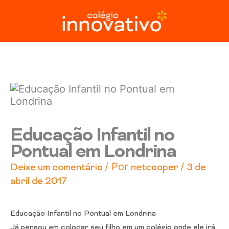
Ir
para
o
conteúdo
Educação Infantil no
Pontual em Londrina
/ Por
/
Deixe um comentário
netcooper
3 de
abril de 2017
Educação Infantil no Pontual em Londrina
Já pensou em colocar seu filho em um colégio onde ele irá