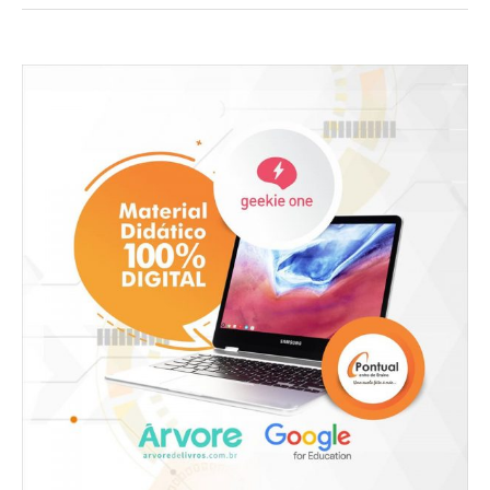
Material
Didático
100%
Digital