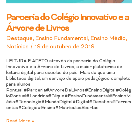
Parceria do Colégio Innovativo e a
Árvore de Livros
Destaque
,
Ensino Fundamental
,
Ensino Médio
,
/
Notícias
19 de outubro de 2019
LEITURA E AFETO através da parceria do Colégio
Innovativo e a Árvore de Livros, a maior plataforma de
leitura digital para escolas do país. Mais do que uma
biblioteca digital, um serviço de apoio pedagógico completo
para alunos
Pontual.#Parceria#ArvoreDeLivros#EnsinoDigital#Colég
ioPontual#Londrina#Clique#EnsinoFundamental#EnsinoM
édio#Tecnologia#MundoDigital#Digital#Desafios#Ferram
entas#Colégio#Ensino#MatrículasAbertas
Read More »