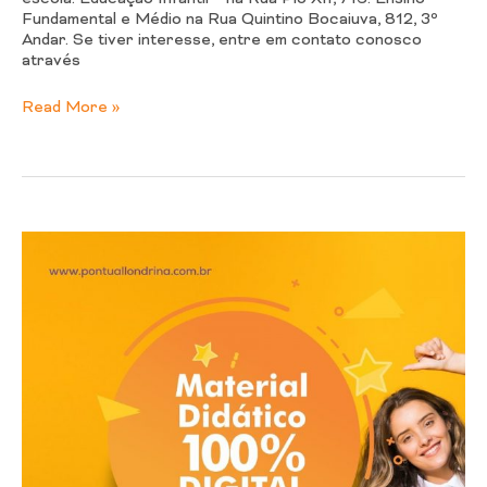
Fundamental e Médio na Rua Quintino Bocaiuva, 812, 3º
Andar. Se tiver interesse, entre em contato conosco
através
Read More »
Material
Didático
100%
Digital