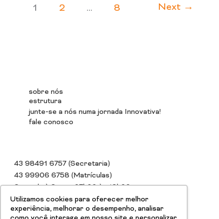
Next
→
1
2
…
8
sobre nós
estrutura
junte-se a nós numa jornada Innovativa!
fale conosco
43 98491 6757 (Secretaria)
43 99906 6758 (Matrículas)
Segunda à Sexta: 07h00 às 19h00
Rua Canudos, 261 – Londrina – PR
Utilizamos cookies para oferecer melhor
experiência, melhorar o desempenho, analisar
como você interage em nosso site e personalizar