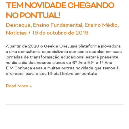
TEM NOVIDADE CHEGANDO
NO PONTUAL!
Destaque
,
Ensino Fundamental
,
Ensino Médio
,
/
Notícias
19 de outubro de 2019
A partir de 2020 o Geekie One, uma plataforma inovadora
a uma consultoria especializada que apoia escolas em suas
jornadas de transformação educacional estará presente
no dia a dia dos nossos alunos do 6º Ano E.F. e 1º Ano
E.M.Conheça essa e muitas outras novidade que temos à
oferecer para o seu filho(a).Entre em contato
Read More »
Outubro
Rosa