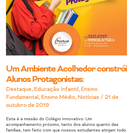
Um Ambiente Acolhedor constrói
Alunos Protagonistas:
Destaque
,
Educação Infantil
,
Ensino
/
Fundamental
,
Ensino Médio
,
Notícias
21 de
outubro de 2019
Esta é a missão do Colégio Innovativo. Um
acompanhamento próximo, tanto dos alunos quanto das
famílias, tem feito com que nossos estudantes atinjam todo