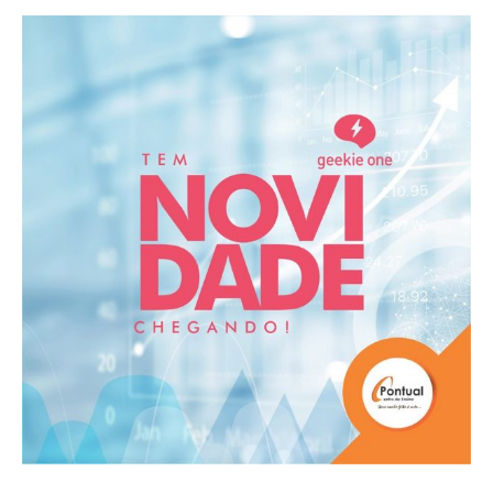
TEM
NOVIDADE
CHEGANDO
NO
PONTUAL!