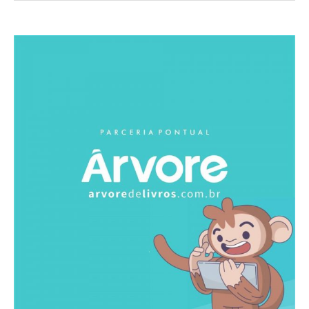
Parceria
do
Colégio
Innovativo
e
a
Árvore
de
Livros