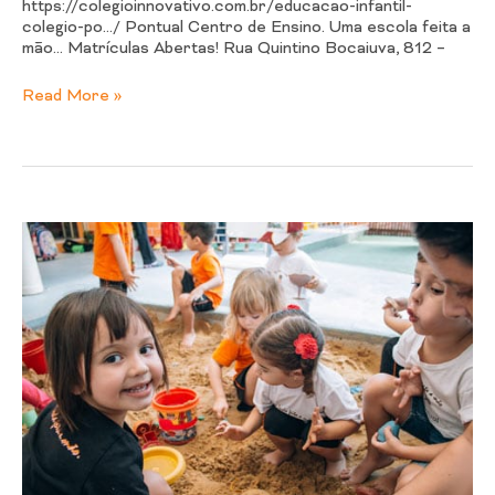
https://colegioinnovativo.com.br/educacao-infantil-
colegio-po…/ Pontual Centro de Ensino. Uma escola feita a
mão… Matrículas Abertas! Rua Quintino Bocaiuva, 812 –
Read More »
Educação
Infantil
no
Colégio
Innovativo
em
Londrina
PR