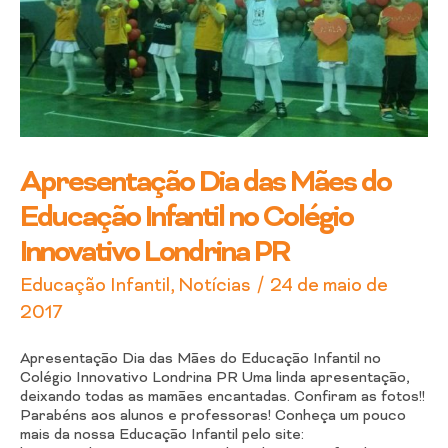
Educação
Infantil
no
Colégio
Innovativo
Londrina
PR
Apresentação Dia das Mães do
Educação Infantil no Colégio
Innovativo Londrina PR
/
Educação Infantil
,
Notícias
24 de maio de
2017
Apresentação Dia das Mães do Educação Infantil no
Colégio Innovativo Londrina PR Uma linda apresentação,
deixando todas as mamães encantadas. Confiram as fotos!!
Parabéns aos alunos e professoras! Conheça um pouco
mais da nossa Educação Infantil pelo site: