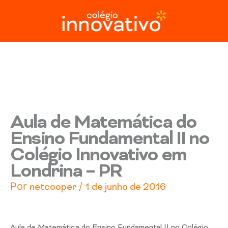
Ir
para
o
conteúdo
Aula de Matemática do
Ensino Fundamental II no
Colégio Innovativo em
Londrina – PR
Por
/
netcooper
1 de junho de 2016
Aula de Matemática do Ensino Fundamental II no Colégio